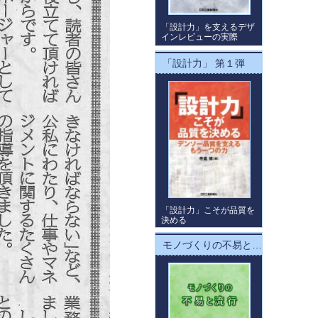
「設計力」を支えるデザ
インレビューの実際
「設計力」 第１弾
「設計力」こそが品質を
決める
モノづくりの不易と流行