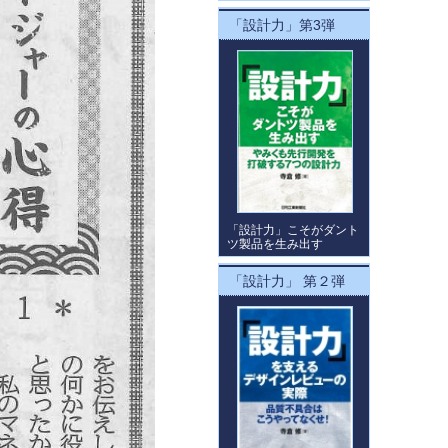
「設計力」第3弾
「設計力」こそがダント
ツ製品を生み出す
「設計力」 第２弾