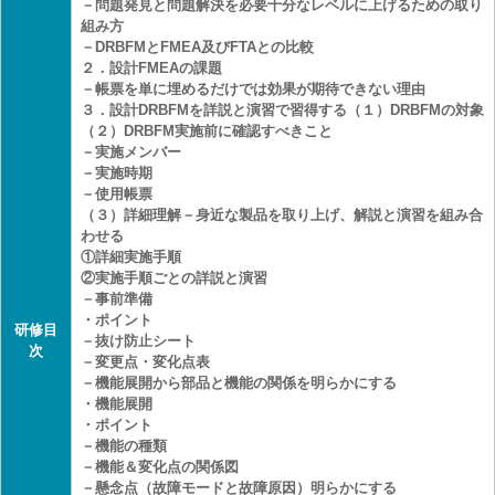
－問題発見と問題解決を必要十分なレベルに上げるための取り
組み方
－DRBFMとFMEA及びFTAとの比較
２．設計FMEAの課題
－帳票を単に埋めるだけでは効果が期待できない理由
３．設計DRBFMを詳説と演習で習得する（１）DRBFMの対象
（２）DRBFM実施前に確認すべきこと
－実施メンバー
－実施時期
－使用帳票
（３）詳細理解－身近な製品を取り上げ、解説と演習を組み合
わせる
①詳細実施手順
②実施手順ごとの詳説と演習
－事前準備
・ポイント
研修目
－抜け防止シート
次
－変更点・変化点表
－機能展開から部品と機能の関係を明らかにする
・機能展開
・ポイント
－機能の種類
－機能＆変化点の関係図
－懸念点（故障モードと故障原因）明らかにする