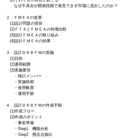
なぜ不具合が開発段階で発見できず市場に流出したのか？
２．ＦＭＥＡの改善
(1)設計問題の現状
(2)ＦＴＡとＦＭＥＡの特徴比較
(3)設計ＦＭＥＡの取り組み
(4)設計ＦＭＥＡの効果
３．設計ＤＲＢＦＭの実施
(1)目的
(2)適用範囲
(3)実施要領
・検討メンバー
・実施時期
・使用帳票
・運用手順
４．設計ＤＲＢＦＭの作成手順
(1)作成フロー
(2)作成のポイント
・事前準備
・Step1 機能分析
・Step2 懸念点抽出