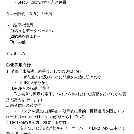
・Step3 設計の考え方と処置
５．検討会（ＤＲ）の実施
６．結果の活用
(1)結果をデータベースへ
(2)結果を後工程へ
(3)その他
７．まとめ
◇電子系向け
Ⅰ.講義「未然防止の手段としてのDRBFM」
・ 未然防止とは及びいかに問題を未然に防ぐのか
・ DRBFM早分かり
Ⅱ. DRBFMの解説と演習
(5.から9.で簡単な電子デバイスを教材とした演習を行いながら実
務の説明を行います)
1. 未然防止の必要性
・ リスクを起点に効果的・効率的に目的・目標達成を図るアプ
ローチ(Risk-based thinking)が求められている
2. DRBFMの考え方、概要、有益性
・ 変えない部分の設計(キャリーオーバー)とDRBFMの二本立て
(Dual System)