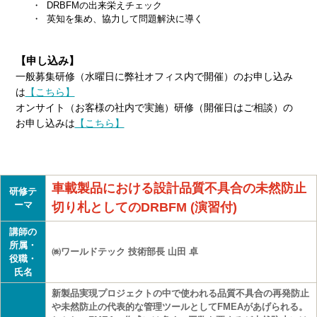
・ DRBFMの出来栄えチェック
・ 英知を集め、協力して問題解決に導く
【申し込み】
一般募集研修（水曜日に弊社オフィス内で開催）のお申し込み
は
【こちら】
オンサイト（お客様の社内で実施）研修（開催日はご相談）の
お申し込みは
【こちら】
車載製品における設計品質不具合の未然防止
研修テ
ーマ
切り札としてのDRBFM (演習付)
講師の
所属・
㈱ワールドテック 技術部長 山田 卓
役職・
氏名
新製品実現プロジェクトの中で使われる品質不具合の再発防止
や未然防止の代表的な管理ツールとしてFMEAがあげられる。