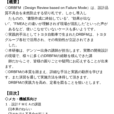
【概要】
◇DRBFM（Design Review based on Failure Mode）は、設計品
質不具合を未然防止する切り札です。しかし導入し
たものの、”書類作成に終始している”、”効果が出な
い”、”FMEAとの違いが理解されず現場が混乱した”といった声が
あるなど、使いこなせていないケースも多いようです。
◇実践的手法としてトヨタ自動車で生まれたDRBFMは、トヨタ
グループ各社で活用され、その有効性が立証されてきま
した。
◇本研修は、デンソー出身の講師が担当します。実際の開発設計
の現場で、様々に多くのDRBFMの経験を積んできた講
師だからこそ、皆様の困りごとや疑問にお応えすることが出来
ます。
◇DRBFMの本質を踏まえ、詳細な手法と実践の勘所を学びま
す。また演習を通して実施方法を体得して頂きます。
DRBFMの実践力を高め、定着を図ることを狙いとします。
【目次】
◇メカ・機械系向け
１．設計ＦＭＥＡの課題
(1)本来のねらい
(2)それでも不具合が起こる