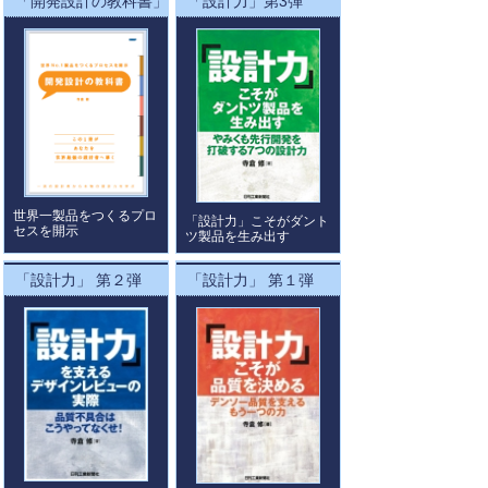
「開発設計の教科書」
「設計力」第3弾
世界一製品をつくるプロ
「設計力」こそがダント
セスを開示
ツ製品を生み出す
「設計力」 第２弾
「設計力」 第１弾