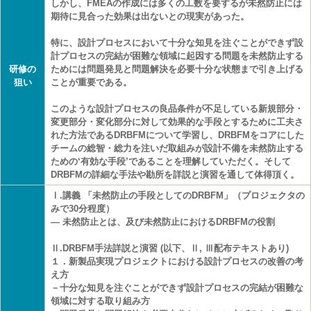
しかし、FMEAの作成には多くの工数を要するが未然防止には
期待に見合った効果は出ないとの現実があった。
特に、設計プロセスにおいて十分な知見を注ぐことができず設
計プロセスの完結が困難な領域に起因する問題を未然防止する
研修の
ためには問題発見と問題解決を必要十分な状態まで引き上げる
狙い
ことが重要である。
このような設計プロセスの良品条件が不足している新規部分・
変更部分・変化部分に対して効果的な手段とするために工夫さ
れた方法であるDRBFMについて学習し、DRBFMをコアにした
チームの総智・総力を注いだ取組みが設計不備を未然防止する
ための‘有効な手段’であることを理解していただく。そして
DRBFMの詳細な手法や勘所を詳説と演習を通して体得頂く。
Ⅰ.講義 「未然防止の手段としてのDRBFM」（プロジェクタの
みで30分程度）
― 未然防止とは、及び未然防止におけるDRBFMの役割
Ⅱ.DRBFM手法詳説と演習 (以下、Ⅱ, Ⅲ配布テキストあり)
１．新製品実現プロジェクトにおける設計プロセスの改善の考
え方
－十分な知見を注ぐことができず設計プロセスの完結が困難な
領域に対する取り組み方