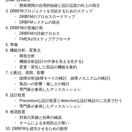
・ 開発期間の合理的短縮と設計品質の向上の両立
3. DRBFMプロジェクトを完結するためのステップ
・ DRBFMのプロセスロードマップ
・ DRBFMシステムの統合
4. DRBFMの実施計画
・ DRBFMの詳細プロセス
・ FMEAの5ステップアプローチ
5. 準備
6. 機能分析、変更点
・ 構造分析
・ 機能分析(設計の中身を見える化する)
・ 変更・変化した部品の機能を集約
7. 心配点、原因、影響
・ 故障分析(故障モードの検討、故障メカニズムの検討)
・ 製品への影響・厳しさの検討
・ 専門家が参画したディスカッション
8. 設計処置
・ Preventiveな設計処置とdetectiveな設計検証の二元系で行う
・ 専門家が参画したディスカッション
9. 推奨処置
・ 対策の実施と効果の確認
・ チームによる未然防止の誓い
10. DRBFMを成功させるための勘所