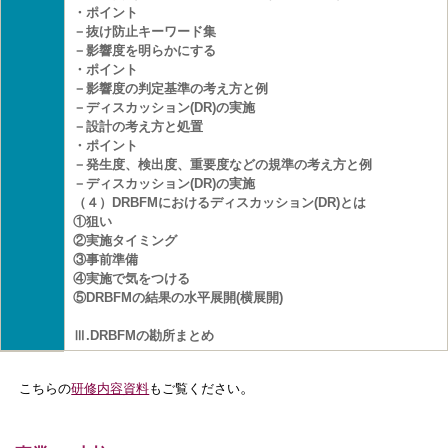
・ポイント
－抜け防止キーワード集
－影響度を明らかにする
・ポイント
－影響度の判定基準の考え方と例
－ディスカッション(DR)の実施
－設計の考え方と処置
・ポイント
－発生度、検出度、重要度などの規準の考え方と例
－ディスカッション(DR)の実施
（４）DRBFMにおけるディスカッション(DR)とは
①狙い
②実施タイミング
③事前準備
④実施で気をつける
⑤DRBFMの結果の水平展開(横展開)
Ⅲ.DRBFMの勘所まとめ
。
こちらの
研修内容資料
もご覧ください